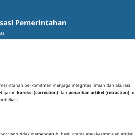
lisasi Pemerintahan
ts
 Pemerintahan berkomitmen menjaga integritas ilmiah dan akurasi
kebijakan
koreksi (correction)
dan
penarikan artikel (retraction)
un
ublikasi.
inor yang tidak memengaruhi hasil utama atau kesimpulan artikel,